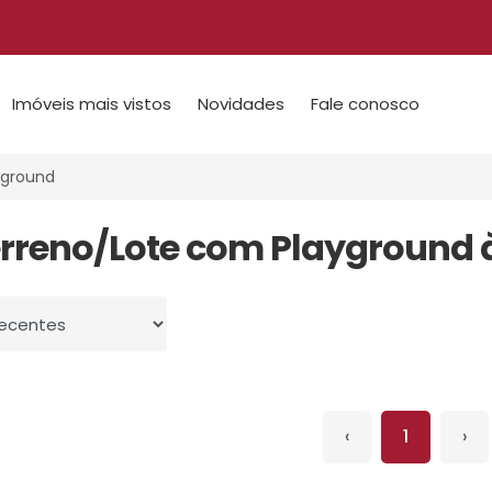
Imóveis mais vistos
Novidades
Fale conosco
ground
erreno/Lote com Playground
 por
‹
1
›