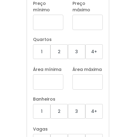
Preço
Preço
mínimo
máximo
Quartos
1
2
3
4+
Área mínima
Área máxima
Banheiros
1
2
3
4+
Vagas