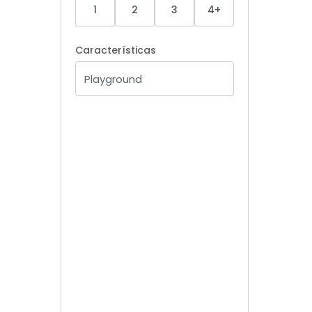
1
2
3
4+
Características