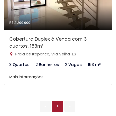
R$ 2.299.900
Cobertura Duplex à Venda com 3
quartos, 153m²
Praia de Itaparica, Vila Velha-ES
3 Quartos
2 Banheiros
2 Vagas
153 m²
Mais informações
‹
1
›