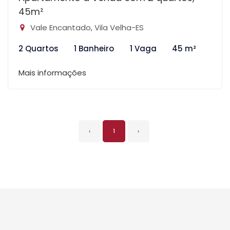
45m²
Vale Encantado, Vila Velha-ES
2 Quartos
1 Banheiro
1 Vaga
45 m²
Mais informações
‹
1
›