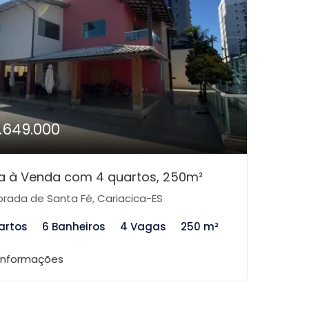
1.649.000
a à Venda com 4 quartos, 250m²
rada de Santa Fé, Cariacica-ES
artos
6 Banheiros
4 Vagas
250 m²
 informações