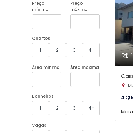
Preço
Preço
mínimo
máximo
Quartos
1
2
3
4+
R$ 
Área mínima
Área máxima
Cas
Mo
Banheiros
4 Qu
1
2
3
4+
Mais
Vagas