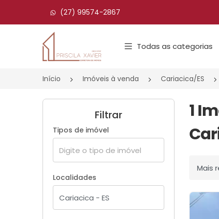
(27) 99574-2867
Página inicial
Todas as categorias
Início
Imóveis à venda
Cariacica/ES
1 I
Filtrar
Car
Tipos de imóvel
Ordenar
Localidades