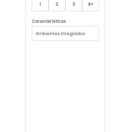
1
2
3
4+
Características