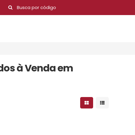
ados à Venda em
Mostrar resultados 
Mostrar result