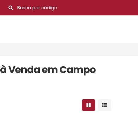
s à Venda em Campo
Mostrar resultados 
Mostrar result