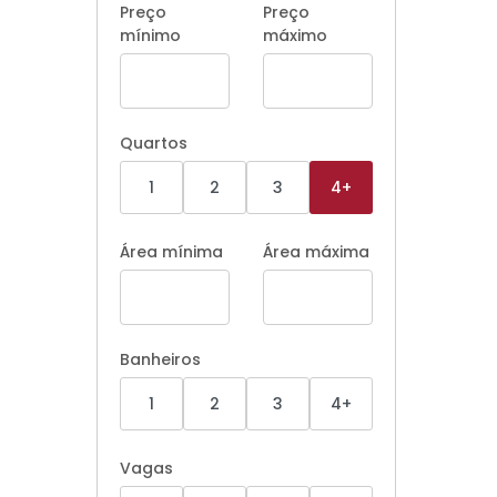
Preço
Preço
mínimo
máximo
Quartos
1
2
3
4+
Área mínima
Área máxima
Banheiros
1
2
3
4+
Vagas