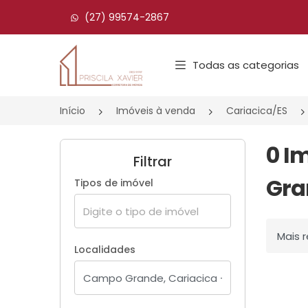
(27) 99574-2867
Página inicial
Todas as categorias
Início
Imóveis à venda
Cariacica/ES
0 I
Filtrar
Gra
Tipos de imóvel
Ordenar
Localidades