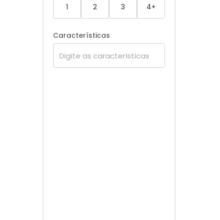
1
2
3
4+
Características