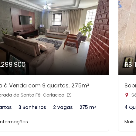
1.299.900
R$ 
a à Venda com 9 quartos, 275m²
Sob
rada de Santa Fé, Cariacica-ES
Sã
artos
3 Banheiros
2 Vagas
275 m²
4 Qu
 informações
Mais