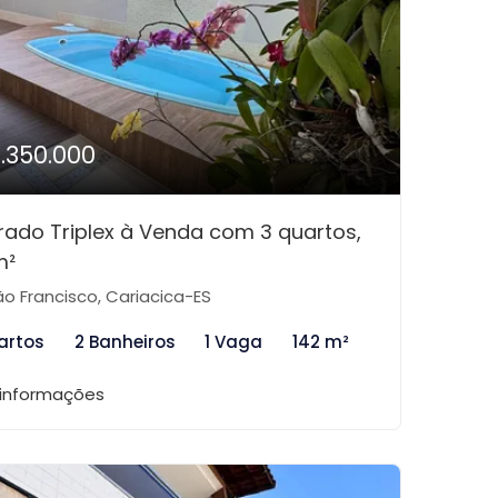
1.350.000
rado Triplex à Venda com 3 quartos,
m²
o Francisco, Cariacica-ES
artos
2 Banheiros
1 Vaga
142 m²
 informações