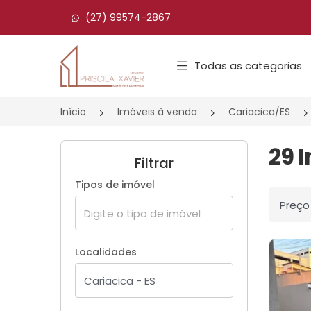
(27) 99574-2867
Página inicial
Todas as categorias
Início
Imóveis à venda
Cariacica/ES
29 
Filtrar
Tipos de imóvel
Ordenar
Localidades