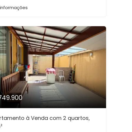
 informações
749.900
rtamento à Venda com 2 quartos,
²