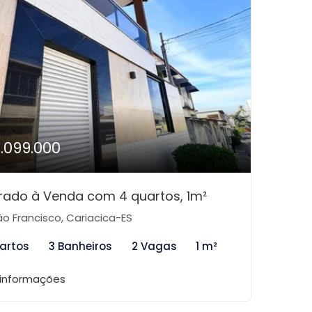
1.099.000
rado à Venda com 4 quartos, 1m²
o Francisco, Cariacica-ES
artos
3 Banheiros
2 Vagas
1 m²
 informações