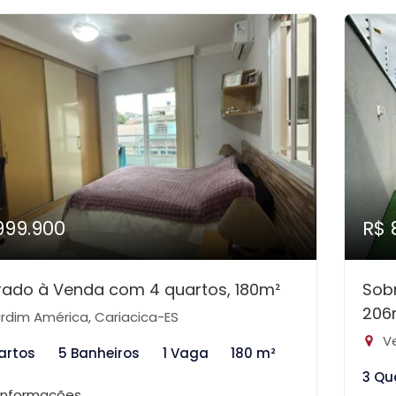
999.900
R$ 
ado à Venda com 4 quartos, 180m²
Sob
206
rdim América, Cariacica-ES
Ve
artos
5 Banheiros
1 Vaga
180 m²
3 Qu
 informações