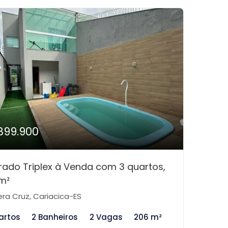
899.900
rado Triplex à Venda com 3 quartos,
m²
ra Cruz, Cariacica-ES
artos
2 Banheiros
2 Vagas
206 m²