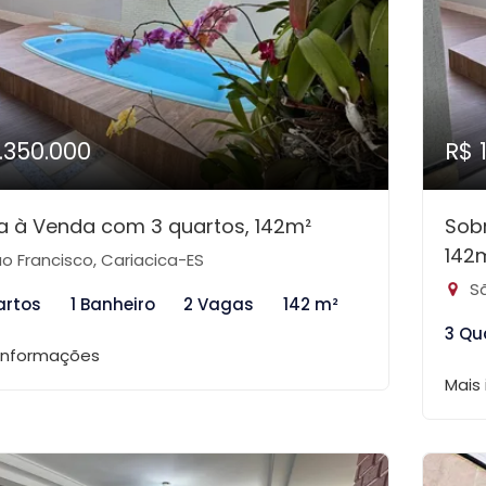
1.350.000
R$ 
 à Venda com 3 quartos, 142m²
Sob
142
o Francisco, Cariacica-ES
Sã
artos
1 Banheiro
2 Vagas
142 m²
3 Qu
 informações
Mais