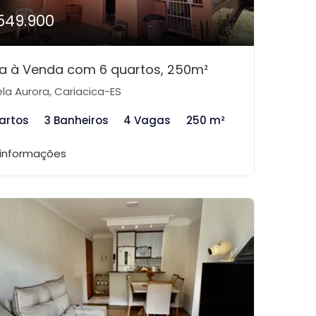
549.900
a à Venda com 6 quartos, 250m²
la Aurora, Cariacica-ES
artos
3 Banheiros
4 Vagas
250 m²
 informações