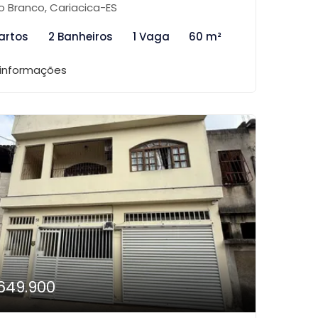
o Branco, Cariacica-ES
artos
2 Banheiros
1 Vaga
60 m²
 informações
649.900