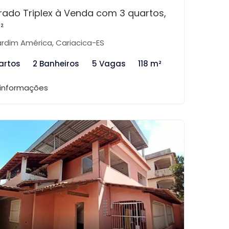
rado Triplex à Venda com 3 quartos,
²
rdim América, Cariacica-ES
artos
2 Banheiros
5 Vagas
118 m²
 informações