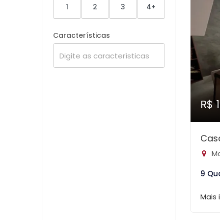
1
2
3
4+
Características
R$ 
Cas
Mo
9 Qu
Mais