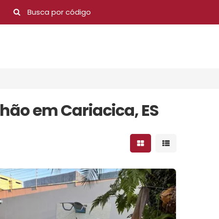
lhão em Cariacica, ES
Mostrar resultados 
Mostrar result