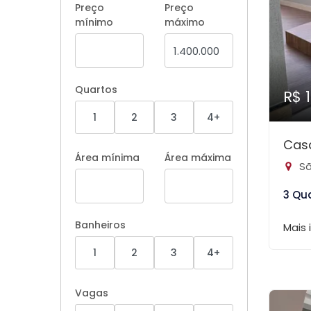
Preço
Preço
mínimo
máximo
Quartos
R$ 
1
2
3
4+
Casa
Área mínima
Área máxima
Sã
3 Qu
Banheiros
Mais
1
2
3
4+
Vagas