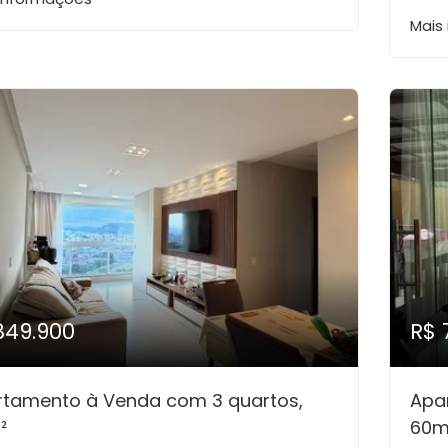
Mais
849.900
R$ 
rtamento à Venda com 3 quartos,
Apa
²
60m