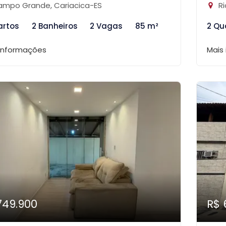
mpo Grande, Cariacica-ES
Ri
artos
2 Banheiros
2 Vagas
85 m²
2 Qu
 informações
Mais
749.900
R$ 