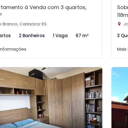
rtamento à Venda com 3 quartos,
Sob
²
118m
o Branco, Cariacica-ES
Ja
artos
2 Banheiros
1 Vaga
67 m²
3 Qu
 informações
Mais