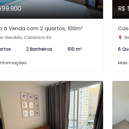
599.900
R$ 
 à Venda com 2 quartos, 100m²
Cas
o Geraldo, Cariacica-ES
Be
artos
2 Banheiros
100 m²
6 Qu
 informações
Mais