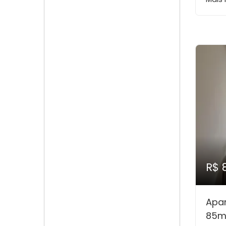
R$ 
Apa
85m