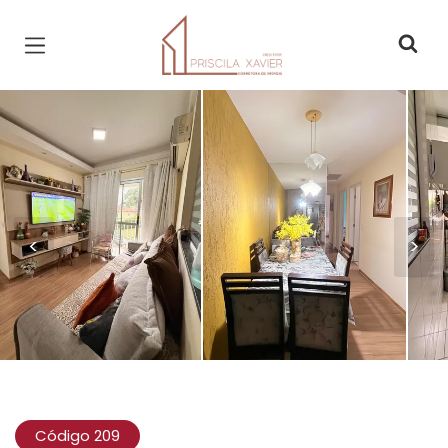
Página inicial
<
>
Código 209