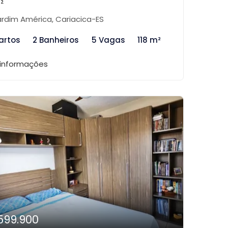
²
rdim América, Cariacica-ES
artos
2 Banheiros
5 Vagas
118 m²
 informações
599.900