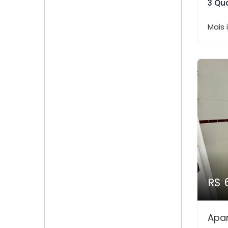
3 Qu
Mais
R$ 
Apa