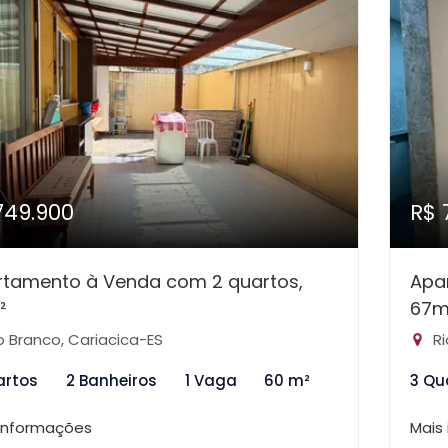
749.900
R$ 
rtamento à Venda com 2 quartos,
Apa
²
67m
o Branco, Cariacica-ES
Ri
artos
2 Banheiros
1 Vaga
60 m²
3 Qu
 informações
Mais