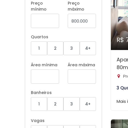
Preço
Preço
mínimo
máximo
Quartos
R$ 
1
2
3
4+
Apa
Área mínima
Área máxima
80m
Pr
3 Qu
Banheiros
Mais
1
2
3
4+
Vagas