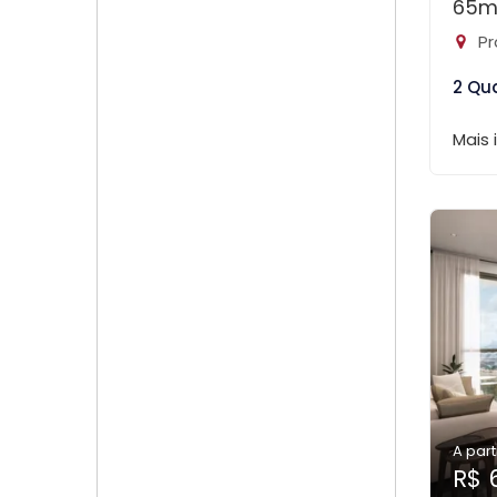
65m
Pr
2 Qu
Mais
A part
R$ 