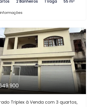
artos
2 Banheiros
1 Vaga
55 m²
 informações
649.900
rado Triplex à Venda com 3 quartos,