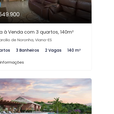
549.900
a à Venda com 3 quartos, 140m²
rcilio de Noronha, Viana-ES
artos
3 Banheiros
2 Vagas
140 m²
 informações