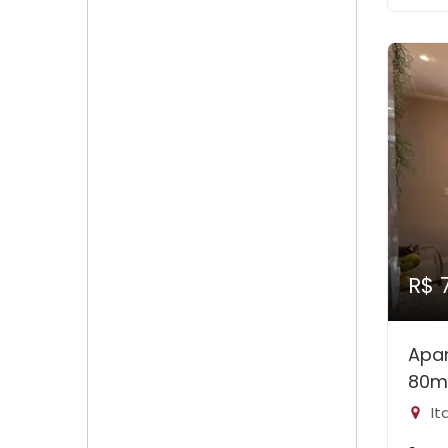
R$ 
Apa
80m
It