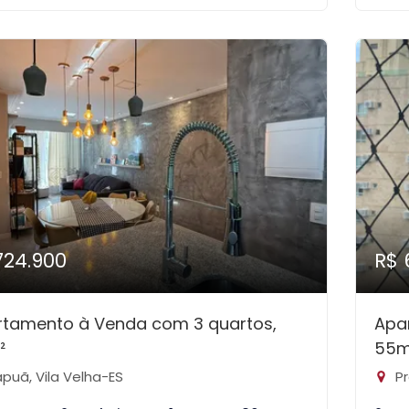
724.900
R$ 
rtamento à Venda com 3 quartos,
Apa
²
55m
apuã, Vila Velha-ES
Pr