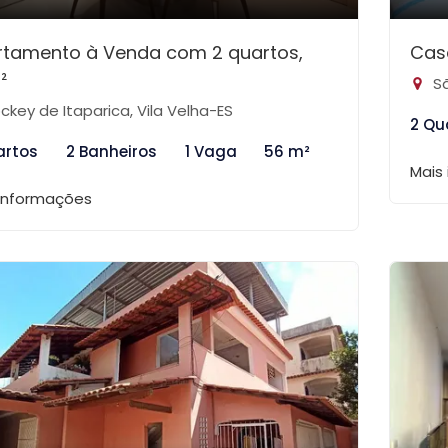
rtamento à Venda com 2 quartos,
Cas
²
Sã
ckey de Itaparica, Vila Velha-ES
2 Qu
artos
2 Banheiros
1 Vaga
56 m²
Mais
 informações