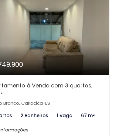
749.900
rtamento à Venda com 3 quartos,
²
o Branco, Cariacica-ES
artos
2 Banheiros
1 Vaga
67 m²
 informações