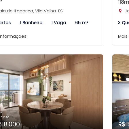
²
118m
aia de Itaparica, Vila Velha-ES
Ja
artos
1 Banheiro
1 Vaga
65 m²
3 Qu
 informações
Mais
ir de:
618.000
R$ 