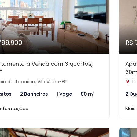
799.900
R$ 
rtamento à Venda com 3 quartos,
Apa
²
60m
aia de Itaparica, Vila Velha-ES
It
artos
2 Banheiros
1 Vaga
80 m²
2 Qu
 informações
Mais