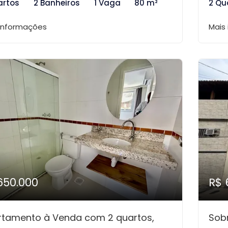
artos
2 Banheiros
1 Vaga
80 m²
2 Qu
 informações
Mais
650.000
R$ 
rtamento à Venda com 2 quartos,
Sob