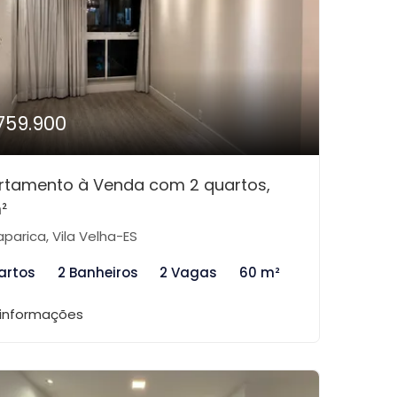
759.900
rtamento à Venda com 2 quartos,
²
aparica, Vila Velha-ES
artos
2 Banheiros
2 Vagas
60 m²
 informações