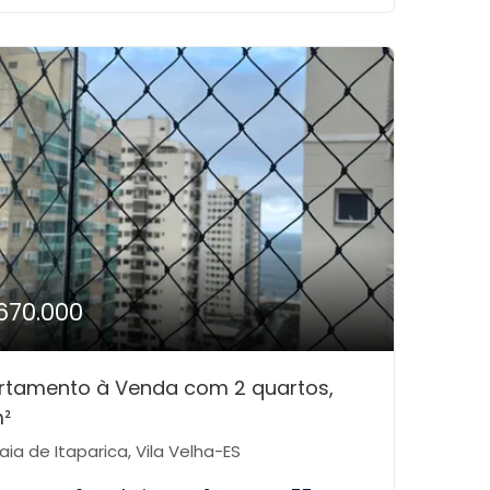
670.000
rtamento à Venda com 2 quartos,
²
aia de Itaparica, Vila Velha-ES