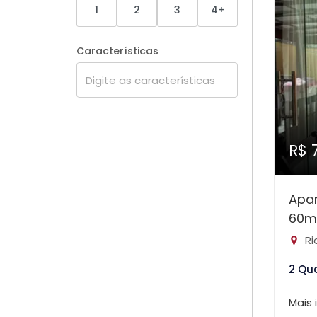
1
2
3
4+
Características
R$ 
Apa
60m
Ri
2 Qu
Mais