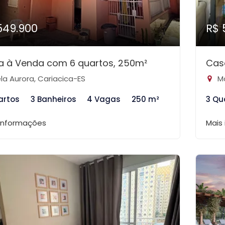
549.900
R$ 
a à Venda com 6 quartos, 250m²
Cas
la Aurora, Cariacica-ES
Ma
artos
3 Banheiros
4 Vagas
250 m²
3 Qu
 informações
Mais