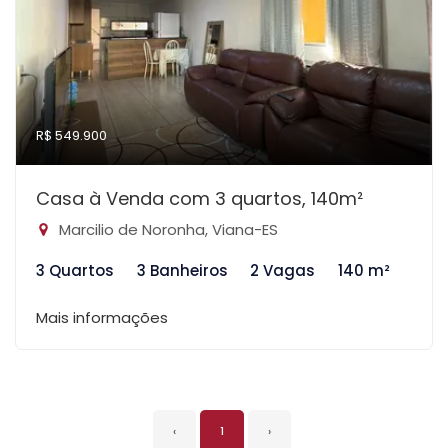
R$ 549.900
Casa à Venda com 3 quartos, 140m²
Marcilio de Noronha, Viana-ES
3 Quartos
3 Banheiros
2 Vagas
140 m²
Mais informações
‹
1
›