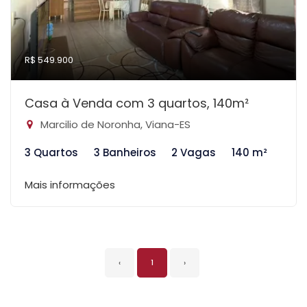
R$ 549.900
Casa à Venda com 3 quartos, 140m²
Marcilio de Noronha, Viana-ES
3 Quartos
3 Banheiros
2 Vagas
140 m²
Mais informações
‹
1
›