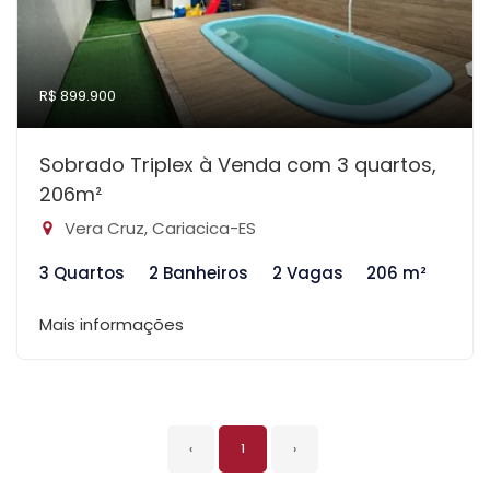
R$ 899.900
Sobrado Triplex à Venda com 3 quartos,
206m²
Vera Cruz, Cariacica-ES
3 Quartos
2 Banheiros
2 Vagas
206 m²
Mais informações
‹
1
›