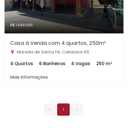
R$ 1.649.000
Casa à Venda com 4 quartos, 250m²
Morada de Santa Fé, Cariacica-ES
4 Quartos
6 Banheiros
4 Vagas
250 m²
Mais informações
‹
1
›