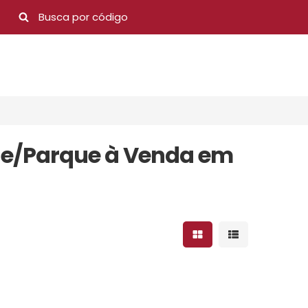
de/Parque à Venda em
Mostrar resultados 
Mostrar result