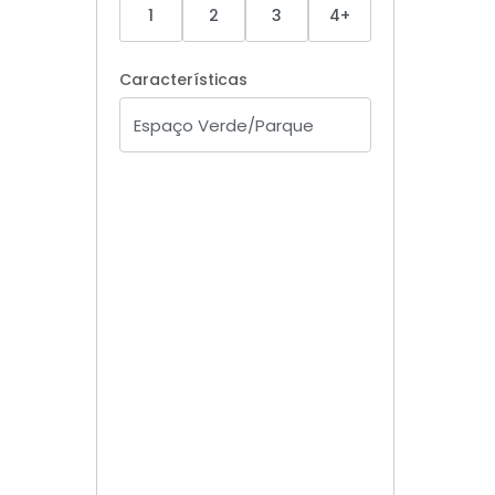
1
2
3
4+
Características