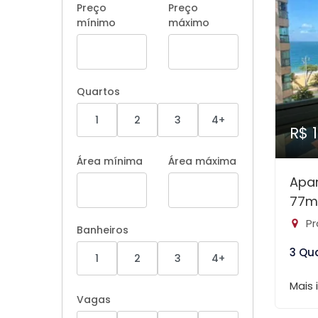
Preço
Preço
mínimo
máximo
Quartos
1
2
3
4+
R$ 
Área mínima
Área máxima
Apa
77m
Pr
Banheiros
3 Qu
1
2
3
4+
Mais
Vagas