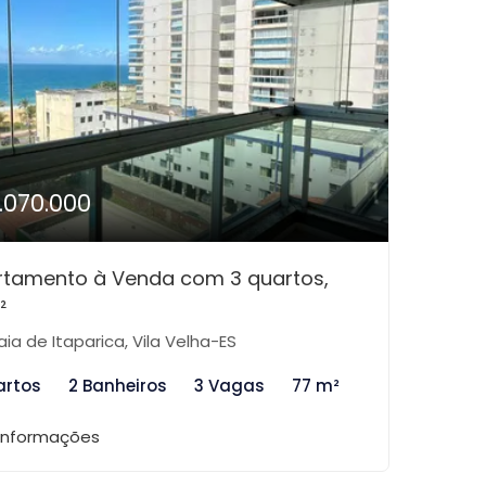
1.070.000
rtamento à Venda com 3 quartos,
²
aia de Itaparica, Vila Velha-ES
artos
2 Banheiros
3 Vagas
77 m²
 informações