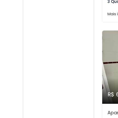
3 Qu
Mais
R$ 
Apa