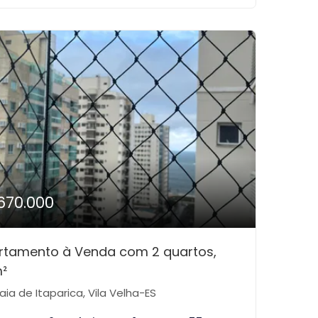
670.000
rtamento à Venda com 2 quartos,
²
aia de Itaparica, Vila Velha-ES