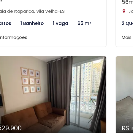
²
56m
aia de Itaparica, Vila Velha-ES
Jo
artos
1 Banheiro
1 Vaga
65 m²
2 Qu
 informações
Mais
529.900
R$ 