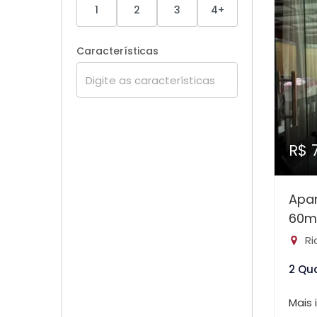
1
2
3
4+
Características
R$ 
Apa
60m
Ri
2 Qu
Mais