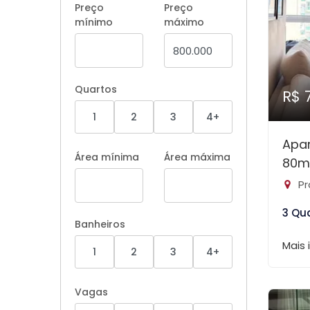
Preço
Preço
mínimo
máximo
Quartos
R$ 
1
2
3
4+
Apa
Área mínima
Área máxima
80m
Pr
3 Qu
Banheiros
Mais
1
2
3
4+
Vagas