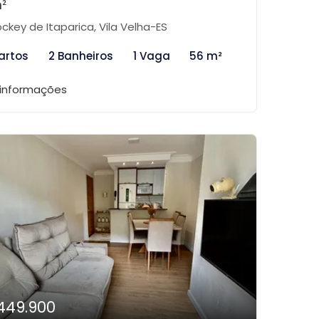
²
ckey de Itaparica, Vila Velha-ES
artos
2 Banheiros
1 Vaga
56 m²
 informações
449.900