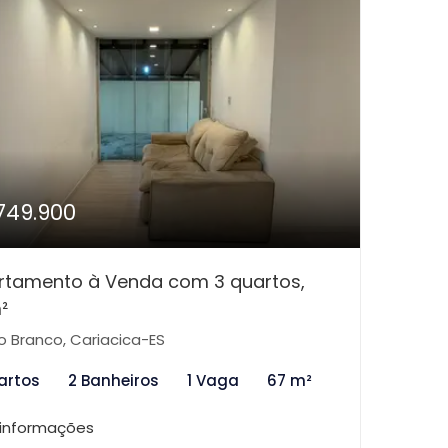
749.900
rtamento à Venda com 3 quartos,
²
o Branco, Cariacica-ES
artos
2 Banheiros
1 Vaga
67 m²
 informações