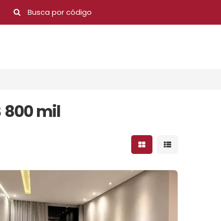
 800 mil
Mostrar resultados 
Mostrar result