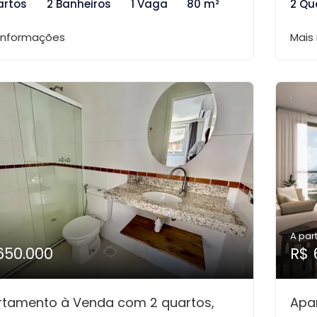
artos
2 Banheiros
1 Vaga
80 m²
2 Qu
 informações
Mais
A part
650.000
R$ 
rtamento à Venda com 2 quartos,
Apa