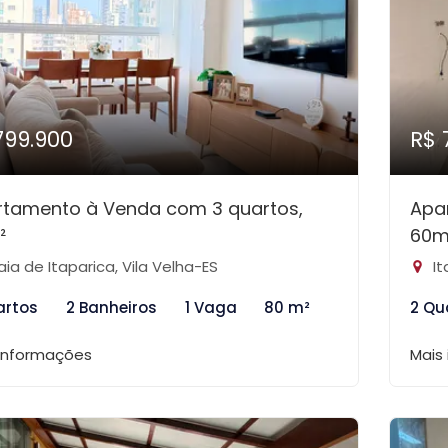
799.900
R$ 
rtamento à Venda com 3 quartos,
Apa
²
60m
aia de Itaparica, Vila Velha-ES
It
artos
2 Banheiros
1 Vaga
80 m²
2 Qu
 informações
Mais