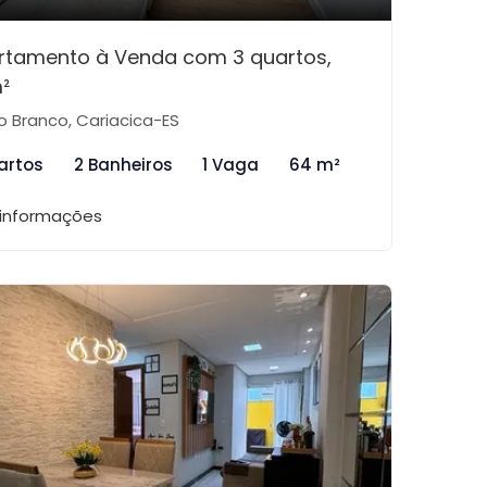
rtamento à Venda com 3 quartos,
²
o Branco, Cariacica-ES
artos
2 Banheiros
1 Vaga
64 m²
 informações