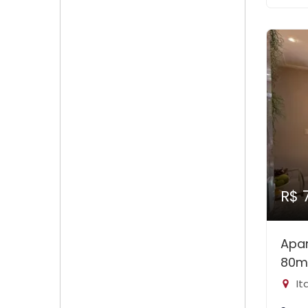
R$ 
Apa
80m
It