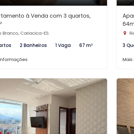
rtamento à Venda com 3 quartos,
Apa
²
64m
o Branco, Cariacica-ES
Ri
artos
2 Banheiros
1 Vaga
67 m²
3 Qu
 informações
Mais