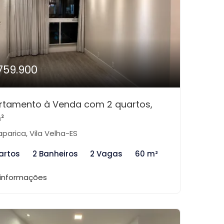
759.900
rtamento à Venda com 2 quartos,
²
aparica, Vila Velha-ES
artos
2 Banheiros
2 Vagas
60 m²
 informações