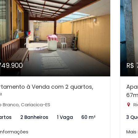
749.900
R$ 
rtamento à Venda com 2 quartos,
Apa
²
67m
o Branco, Cariacica-ES
Ri
artos
2 Banheiros
1 Vaga
60 m²
3 Qu
 informações
Mais