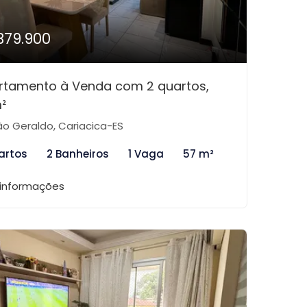
379.900
rtamento à Venda com 2 quartos,
²
o Geraldo, Cariacica-ES
artos
2 Banheiros
1 Vaga
57 m²
 informações