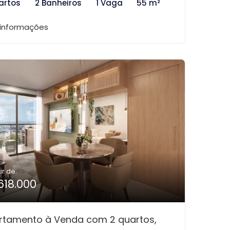
artos
2 Banheiros
1 Vaga
55 m²
 informações
ir de:
618.000
rtamento à Venda com 2 quartos,