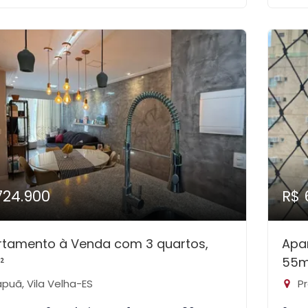
724.900
R$ 
rtamento à Venda com 3 quartos,
Apa
²
55m
apuã, Vila Velha-ES
Pr