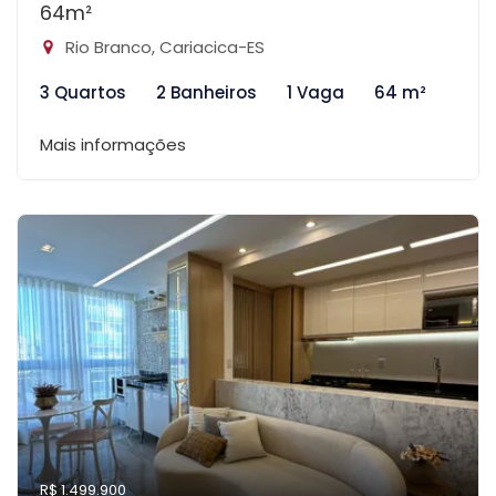
64m²
Rio Branco, Cariacica-ES
3 Quartos
2 Banheiros
1 Vaga
64 m²
Mais informações
R$ 1.499.900