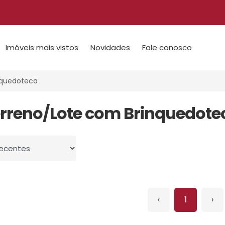
Imóveis mais vistos
Novidades
Fale conosco
quedoteca
erreno/Lote com Brinquedote
 por
‹
1
›