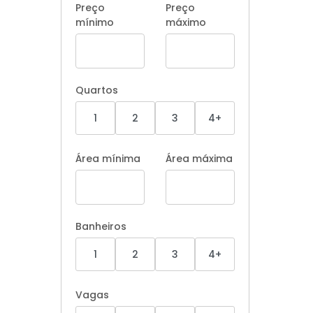
Preço
Preço
mínimo
máximo
Quartos
1
2
3
4+
Área mínima
Área máxima
Banheiros
1
2
3
4+
Vagas