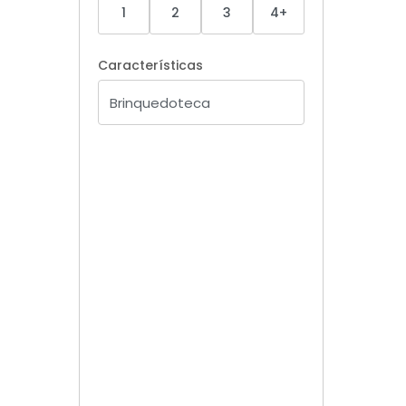
1
2
3
4+
Características