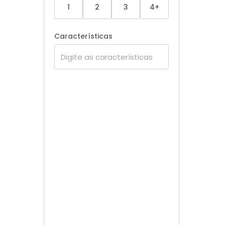
1
2
3
4+
Características