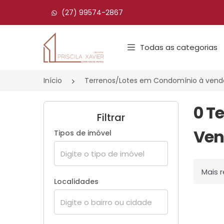
(27) 99574-2867
Página inicial
Todas as categorias
Início
Terrenos/Lotes em Condomínio à vend
0 T
Filtrar
Ve
Tipos de imóvel
Ordenar
Localidades