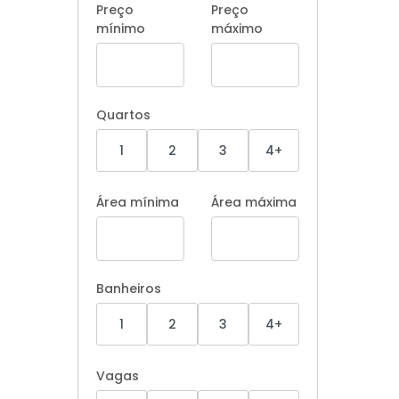
Preço
Preço
mínimo
máximo
Quartos
1
2
3
4+
Área mínima
Área máxima
Banheiros
1
2
3
4+
Vagas