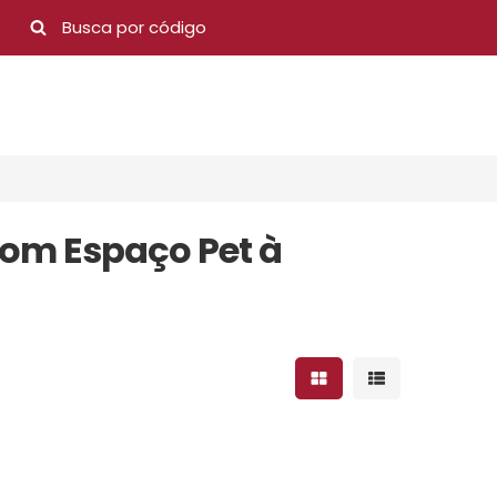
om Espaço Pet à
Mostrar resultados 
Mostrar result