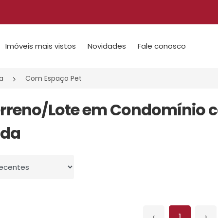
Imóveis mais vistos
Novidades
Fale conosco
a
Com Espaço Pet
erreno/Lote em Condomínio c
nda
 por
‹
1
›