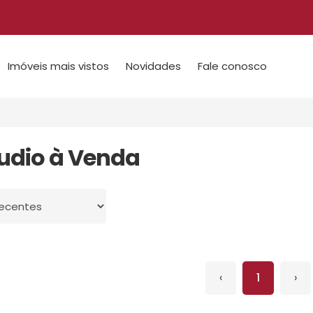
Imóveis mais vistos
Novidades
Fale conosco
tudio à Venda
 por
‹
1
›