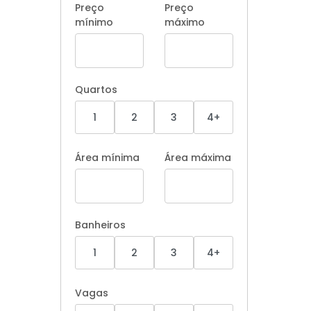
Preço
Preço
mínimo
máximo
Quartos
1
2
3
4+
Área mínima
Área máxima
Banheiros
1
2
3
4+
Vagas