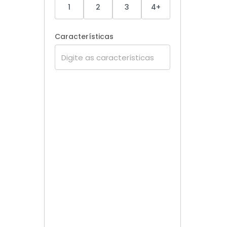
1
2
3
4+
Características