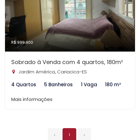
R$ 999.900
Sobrado à Venda com 4 quartos, 180m²
Jardim América, Cariacica-ES
4 Quartos
5 Banheiros
1 Vaga
180 m²
Mais informações
‹
1
›