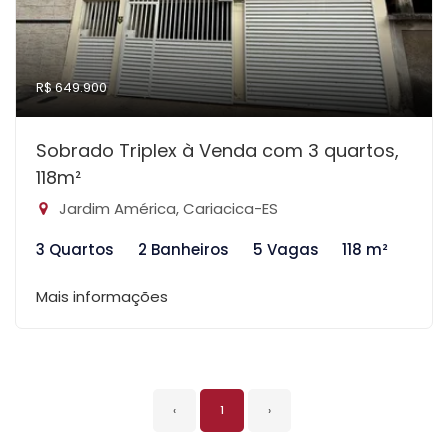
R$ 649.900
Sobrado Triplex à Venda com 3 quartos,
118m²
Jardim América, Cariacica-ES
3 Quartos
2 Banheiros
5 Vagas
118 m²
Mais informações
‹
1
›