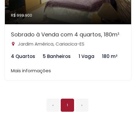
R$ 999.900
Sobrado à Venda com 4 quartos, 180m²
Jardim América, Cariacica-ES
4 Quartos
5 Banheiros
1 Vaga
180 m²
Mais informações
‹
1
›