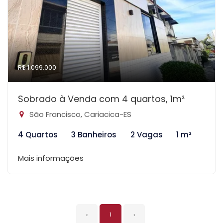
R$ 1.099.000
Sobrado à Venda com 4 quartos, 1m²
São Francisco, Cariacica-ES
4 Quartos
3 Banheiros
2 Vagas
1 m²
Mais informações
‹
1
›