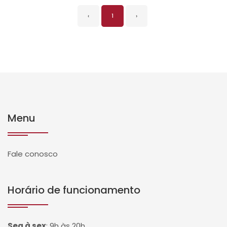
‹
1
›
Menu
Fale conosco
Horário de funcionamento
Seg à sex
:
9h às 20h