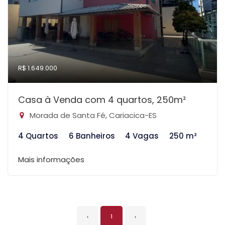
R$ 1.649.000
Casa à Venda com 4 quartos, 250m²
Morada de Santa Fé, Cariacica-ES
4 Quartos
6 Banheiros
4 Vagas
250 m²
Mais informações
‹
1
›