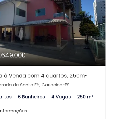
1.649.000
a à Venda com 4 quartos, 250m²
rada de Santa Fé, Cariacica-ES
artos
6 Banheiros
4 Vagas
250 m²
 informações