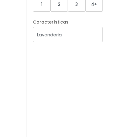
1
2
3
4+
Características