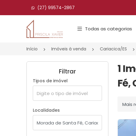
(27) 99574-2867
Página inicial
Todas as categorias
Início
Imóveis à venda
Cariacica/ES
1 I
Filtrar
Fé, 
Tipos de imóvel
Ordenar
Localidades