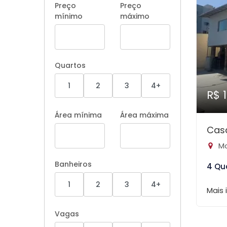
Preço
Preço
mínimo
máximo
Quartos
1
2
3
4+
R$ 
Área mínima
Área máxima
Cas
Mo
Banheiros
4 Qu
1
2
3
4+
Mais
Vagas