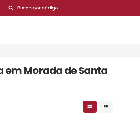
da em Morada de Santa
Mostrar resultados 
Mostrar result