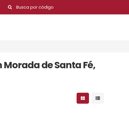
m Morada de Santa Fé,
Mostrar resultados 
Mostrar result