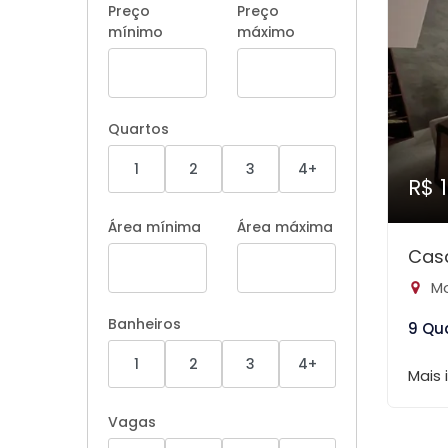
Preço
Preço
mínimo
máximo
Quartos
1
2
3
4+
R$ 
Área mínima
Área máxima
Cas
Mo
Banheiros
9 Qu
1
2
3
4+
Mais
Vagas