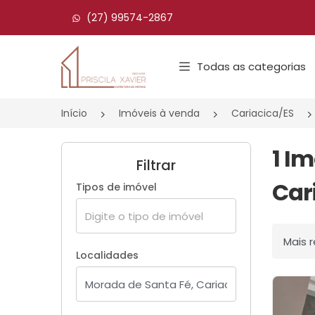
(27) 99574-2867
Página inicial
Todas as categorias
Início
Imóveis à venda
Cariacica/ES
1 I
Filtrar
Car
Tipos de imóvel
Ordenar
Localidades