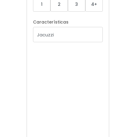
1
2
3
4+
Características