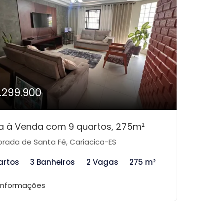
1.299.900
a à Venda com 9 quartos, 275m²
rada de Santa Fé, Cariacica-ES
artos
3 Banheiros
2 Vagas
275 m²
 informações