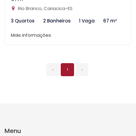
Rio Branco, Cariacica-ES
3 Quartos
2 Banheiros
1 Vaga
67 m²
Mais informações
‹
1
›
Menu