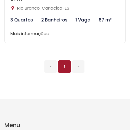
Rio Branco, Cariacica-ES
3 Quartos
2 Banheiros
1 Vaga
67 m²
Mais informações
‹
1
›
Menu