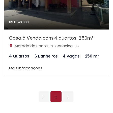
R$ 1.649.000
Casa à Venda com 4 quartos, 250m²
Morada de Santa Fé, Cariacica-ES
4 Quartos
6 Banheiros
4 Vagas
250 m²
Mais informações
‹
1
›