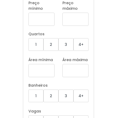
Preço
Preço
mínimo
máximo
Quartos
1
2
3
4+
Área mínima
Área máxima
Banheiros
1
2
3
4+
Vagas