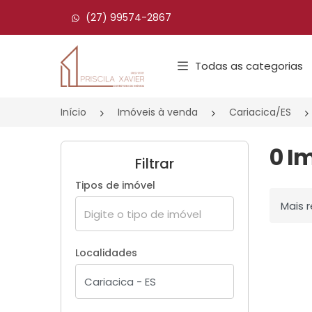
(27) 99574-2867
Página inicial
Todas as categorias
Início
Imóveis à venda
Cariacica/ES
0 I
Filtrar
Tipos de imóvel
Ordenar
Localidades