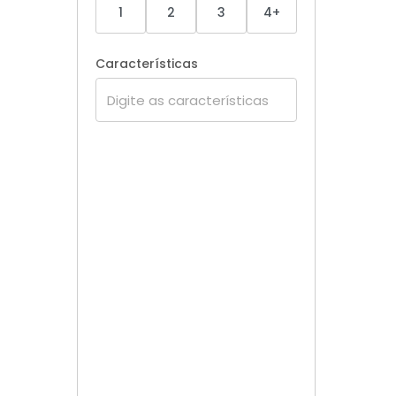
1
2
3
4+
Características