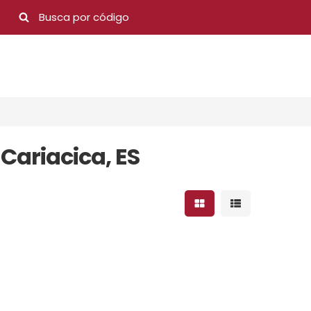
Cariacica, ES
Mostrar resultados 
Mostrar result