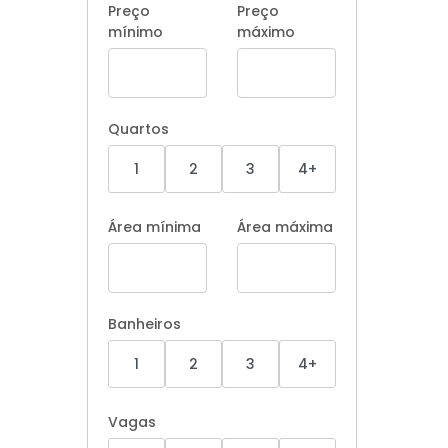
Preço
Preço
mínimo
máximo
Quartos
1
2
3
4+
Área mínima
Área máxima
Banheiros
1
2
3
4+
Vagas