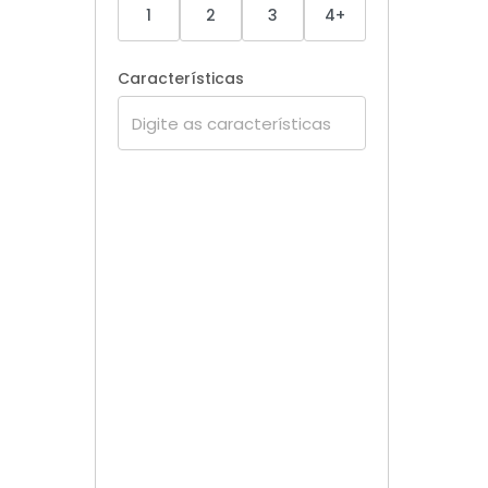
1
2
3
4+
Características