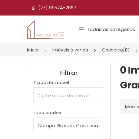
(27) 99574-2867
Página inicial
Todas as categorias
Início
Imóveis à venda
Cariacica/ES
0 I
Filtrar
Gra
Tipos de imóvel
Ordenar
Localidades