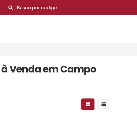
h à Venda em Campo
Mostrar resultados 
Mostrar result