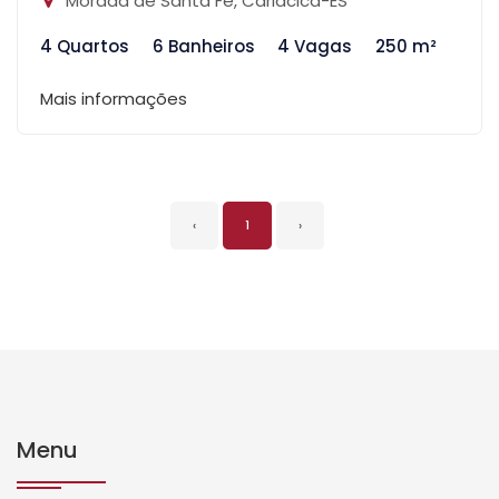
Morada de Santa Fé, Cariacica-ES
4 Quartos
6 Banheiros
4 Vagas
250 m²
Mais informações
‹
1
›
Menu