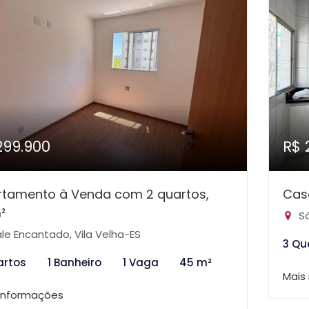
299.900
R$ 
rtamento à Venda com 2 quartos,
Cas
²
Sã
le Encantado, Vila Velha-ES
3 Qu
artos
1 Banheiro
1 Vaga
45 m²
Mais
 informações