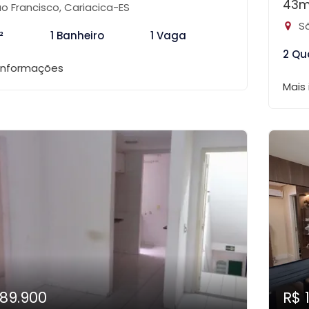
43m
o Francisco, Cariacica-ES
Sã
²
1 Banheiro
1 Vaga
2 Qu
 informações
Mais
189.900
R$ 