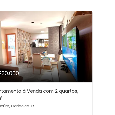
230.000
rtamento à Venda com 2 quartos,
²
cúm, Cariacica-ES