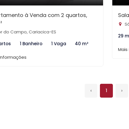
rtamento à Venda com 2 quartos,
Sal
²
Sã
or do Campo, Cariacica-ES
29 m
artos
1 Banheiro
1 Vaga
40 m²
Mais
 informações
‹
1
›