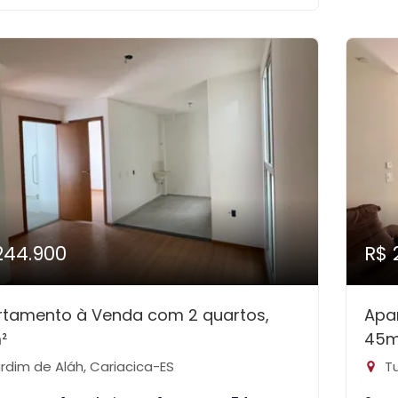
244.900
R$ 
rtamento à Venda com 2 quartos,
Apa
²
45m
rdim de Aláh, Cariacica-ES
Tu