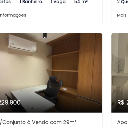
artos
1 Banheiro
1 Vaga
54 m²
2 Qu
 informações
Mais
229.900
R$ 
a/Conjunto à Venda com 29m²
Apa