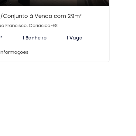
a/Conjunto à Venda com 29m²
o Francisco, Cariacica-ES
²
1 Banheiro
1 Vaga
 informações