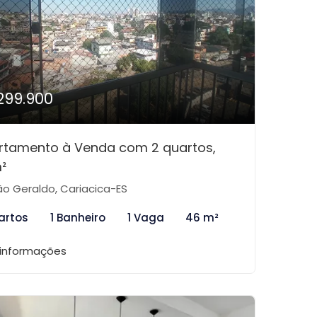
299.900
rtamento à Venda com 2 quartos,
²
o Geraldo, Cariacica-ES
artos
1 Banheiro
1 Vaga
46 m²
 informações