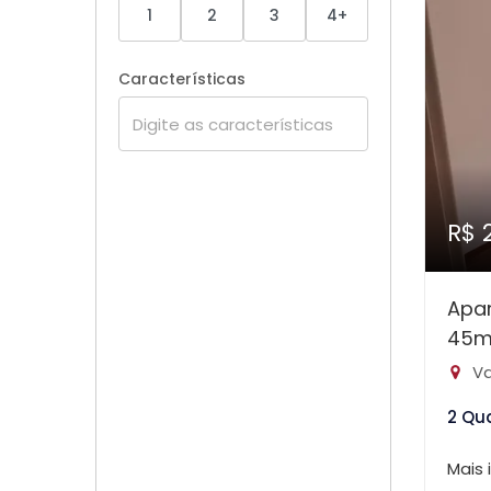
1
2
3
4+
Características
R$ 
Apa
45m
Va
2 Qu
Mais