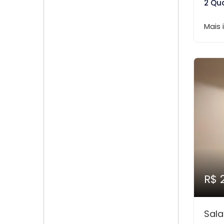
2 Qu
Mais
R$ 
Sal