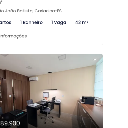
²
o João Batista, Cariacica-ES
artos
1 Banheiro
1 Vaga
43 m²
 informações
189.900