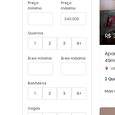
Preço
Preço
mínimo
máximo
Quartos
R$ 
1
2
3
4+
Apa
Área mínima
Área máxima
49m
Vi
2 Qu
Banheiros
Mais
1
2
3
4+
Vagas