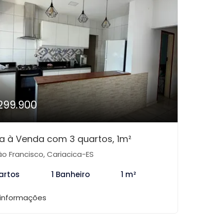
299.900
a à Venda com 3 quartos, 1m²
o Francisco, Cariacica-ES
artos
1 Banheiro
1 m²
 informações