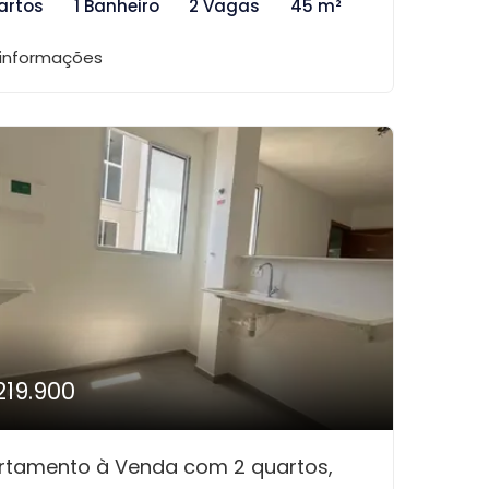
artos
1 Banheiro
2 Vagas
45 m²
 informações
219.900
rtamento à Venda com 2 quartos,