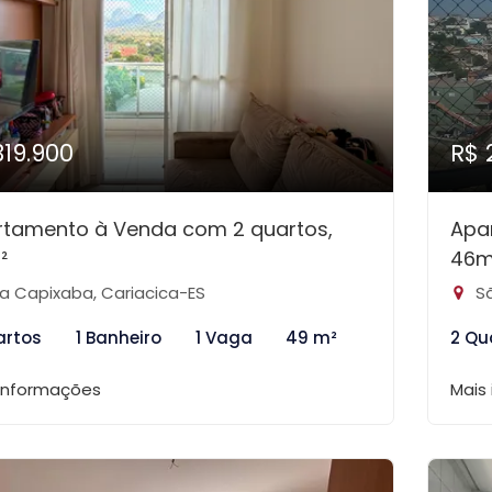
319.900
R$ 
rtamento à Venda com 2 quartos,
Apa
²
46m
la Capixaba, Cariacica-ES
Sã
artos
1 Banheiro
1 Vaga
49 m²
2 Qu
 informações
Mais