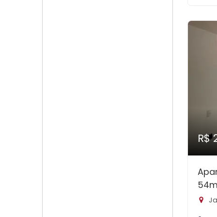
R$ 
Apa
54m
Ja