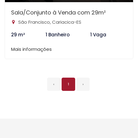
Sala/Conjunto à Venda com 29m²
São Francisco, Cariacica-ES
29 m²
1 Banheiro
1 Vaga
Mais informações
‹
1
›