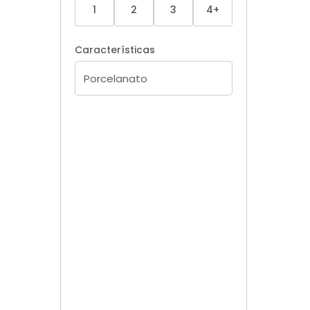
1
2
3
4+
Características