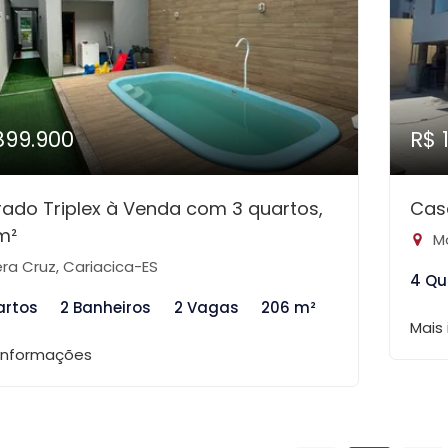
899.900
R$ 
ado Triplex à Venda com 3 quartos,
Cas
m²
Mo
ra Cruz, Cariacica-ES
4 Qu
artos
2 Banheiros
2 Vagas
206 m²
Mais
 informações