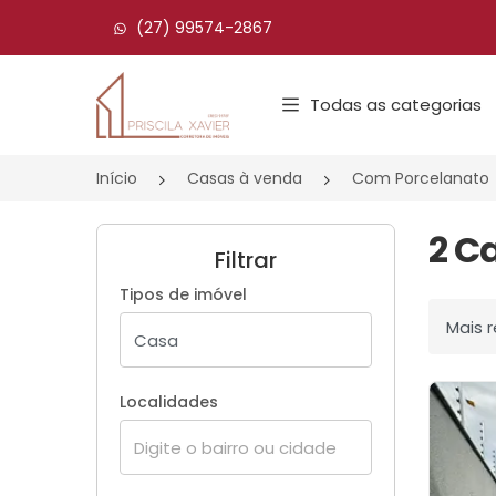
(27) 99574-2867
Página inicial
Todas as categorias
Início
Casas à venda
Com Porcelanato
2 C
Filtrar
Tipos de imóvel
Ordenar
Localidades