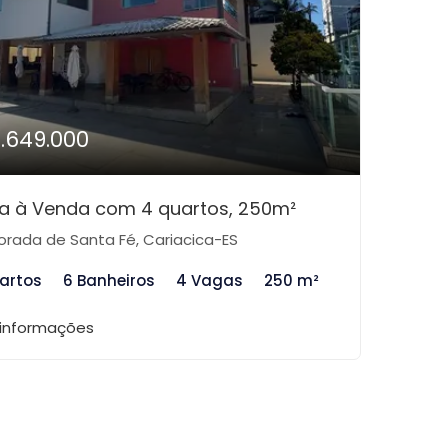
1.649.000
a à Venda com 4 quartos, 250m²
rada de Santa Fé, Cariacica-ES
artos
6 Banheiros
4 Vagas
250 m²
 informações