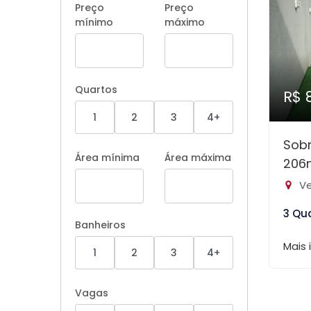
Preço
Preço
mínimo
máximo
Quartos
R$ 
1
2
3
4+
Sobr
Área mínima
Área máxima
206
Ve
3 Qu
Banheiros
Mais
1
2
3
4+
Vagas