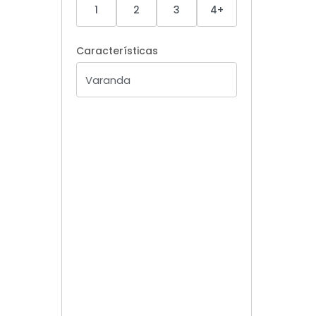
1
2
3
4+
Características