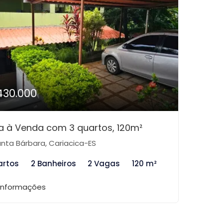
430.000
 à Venda com 3 quartos, 120m²
nta Bárbara, Cariacica-ES
artos
2 Banheiros
2 Vagas
120 m²
 informações