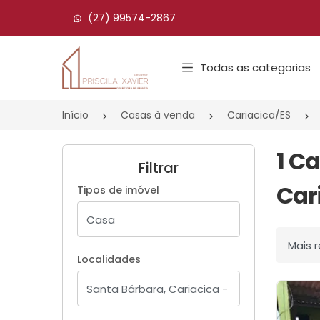
(27) 99574-2867
Página inicial
Todas as categorias
Início
Casas à venda
Cariacica/ES
1 C
Filtrar
Car
Tipos de imóvel
Ordenar
Localidades