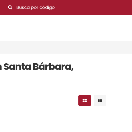
 Santa Bárbara,
Mostrar resultados 
Mostrar result