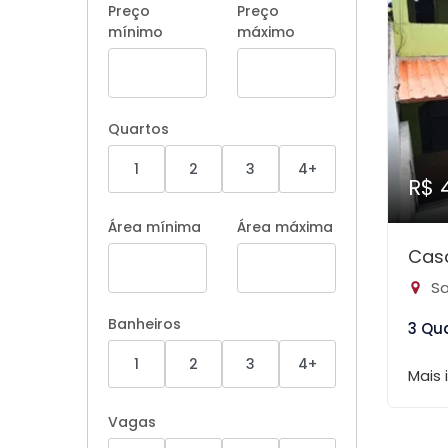
Preço
Preço
mínimo
máximo
Quartos
1
2
3
4+
R$ 
Área mínima
Área máxima
Casa
Sa
Banheiros
3 Qu
1
2
3
4+
Mais
Vagas