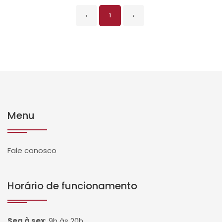
‹
1
›
Menu
Fale conosco
Horário de funcionamento
Seg à sex
:
9h às 20h