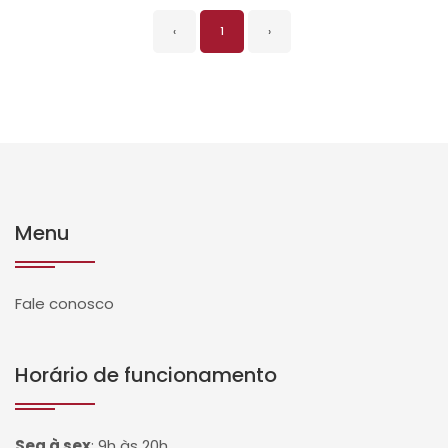
‹
1
›
Menu
Fale conosco
Horário de funcionamento
Seg à sex
:
9h às 20h