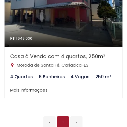
R$ 1.649.000
Casa à Venda com 4 quartos, 250m²
Morada de Santa Fé, Cariacica-ES
4 Quartos
6 Banheiros
4 Vagas
250 m²
Mais informações
‹
1
›