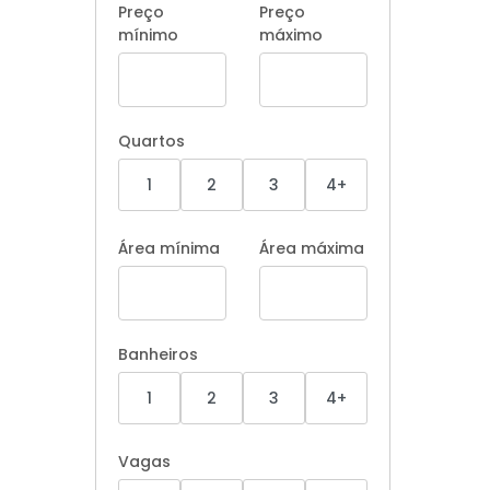
Preço
Preço
mínimo
máximo
Quartos
1
2
3
4+
Área mínima
Área máxima
Banheiros
1
2
3
4+
Vagas