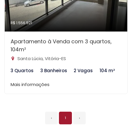
R$ 1.556.521
Apartamento à Venda com 3 quartos,
104m²
Santa Lúcia, Vitória-ES
3 Quartos
3 Banheiros
2 Vagas
104 m²
Mais informações
‹
1
›