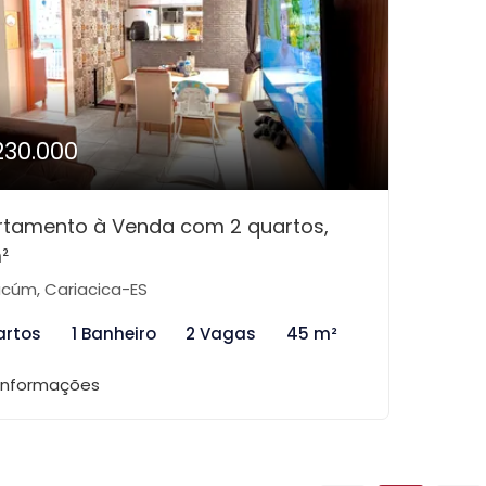
230.000
rtamento à Venda com 2 quartos,
²
cúm, Cariacica-ES
artos
1 Banheiro
2 Vagas
45 m²
 informações