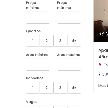
Preço
Preço
mínimo
máximo
Quartos
R$ 
1
2
3
4+
Apa
Área mínima
Área máxima
45m
Tu
2 Qu
Banheiros
Mais
1
2
3
4+
Vagas