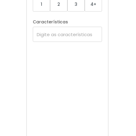
1
2
3
4+
Características