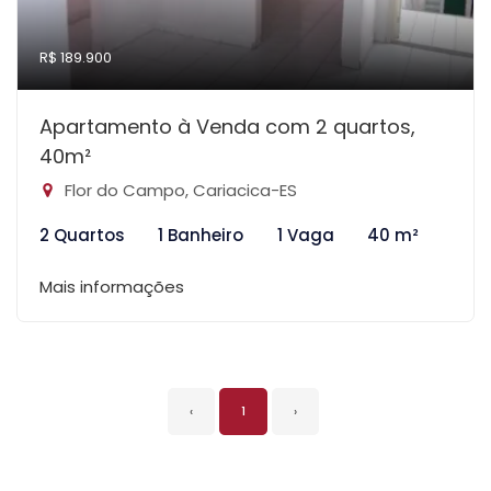
R$ 189.900
Apartamento à Venda com 2 quartos,
40m²
Flor do Campo, Cariacica-ES
2 Quartos
1 Banheiro
1 Vaga
40 m²
Mais informações
‹
1
›